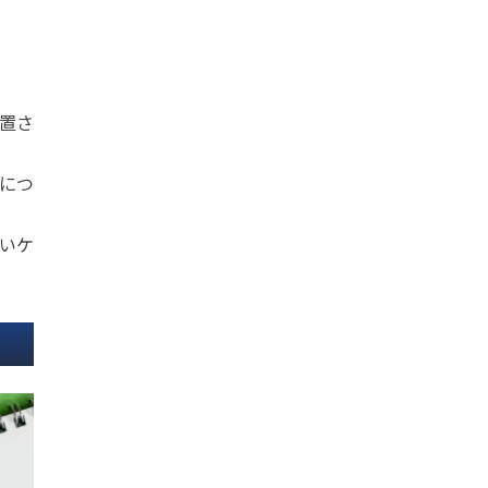
置さ
につ
いケ