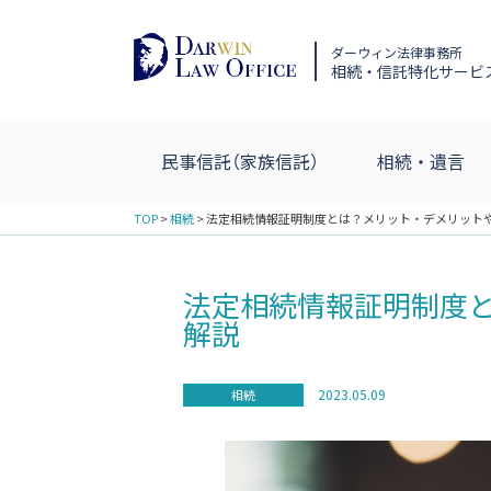
ダーウィン法律事務所
相続・信託特化サービ
民事信託（家族信託）
相続・遺言
TOP
>
相続
>
法定相続情報証明制度とは？メリット・デメリット
法定相続情報証明制度
解説
2023.05.09
相続