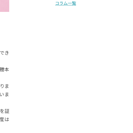
コラム一覧
でき
謄本
りま
いま
を証
度は