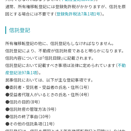
通常、所有権移転登記には登録免許税がかかりますが、信託を原
因とする場合には不要です（
登録免許税法7条1項1号
）。
信託登記
所有権移転登記の他に、信託登記もしなければなりません。
信託登記により、不動産が信託財産であると明らかになります。
信託内容については「信託目録」に記載されます。
信託登記において記載すべき事項は法律に定められています（
不動
産登記法97条1項
）。
民事信託においては、以下が主な登記事項です。
●委託者・受託者・受益者の氏名・住所（1号）
●受益者代理人がいるときの氏名・住所（4号）
●信託の目的（8号）
●信託財産の管理方法（9号）
●信託の終了事由（10号）
●その他の信託条項（11号）
信託登記は、信託を原因とする所有権移転登記と同時にしなけれ