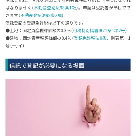
ばなりません（
不動産登記法98条1項
）。申請は受託者が単独でで
きます（
不動産登記法98条2項
）。
信託登記の登録免許税は以下の通りです。
●土地：固定資産税評価額の0.3％（
租税特別措置法72条1項2号
）
●建物：固定資産税評価額の0.4％（
登録免許税法9条
、別表第一1
号（十）イ）
信託で登記が必要になる場面